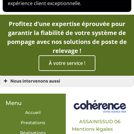
expérience client exceptionnelle.
Profitez d’une expertise éprouvée pour
garantir la fiabilité de votre système de
pompage avec nos solutions de poste de
relevage !
À votre service !
Nous intervenons aussi
Poste de relevage
Poste de relevage Breil-sur-Roya
Poste de relevage Menton
Poste de relevage Cannes
Menu
Poste de relevage Saint-Martin-Vésubie
Poste de relevage Contes
Accueil
Poste de relevage Drap
Poste de relevage en Antibes
ASSAINISSUD 06
Prestations
Poste de relevage Grasse
Mentions légales
Poste de relevage Vence
Réalisations
Poste de relevage Levens