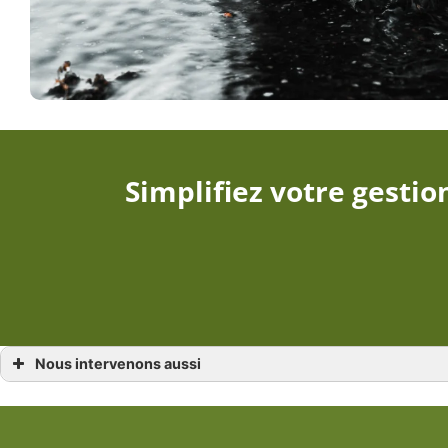
Simplifiez votre gestio
Nous intervenons aussi
Fosse septique
Fosse septique Breil-sur-Roya
Fosse septique Menton
Fosse septique Cannes