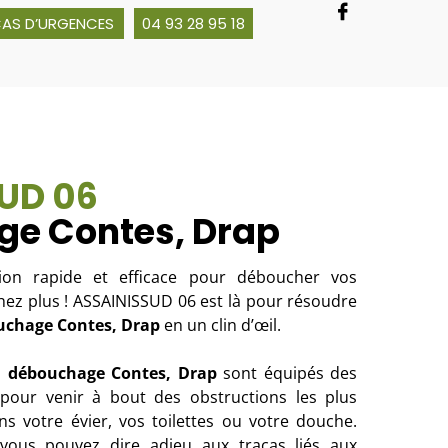
CAS D’URGENCES
04 93 28 95 18
UD 06
e Contes, Drap
tion rapide et efficace pour déboucher vos
hez plus ! ASSAINISSUD 06 est là pour résoudre
uchage Contes, Drap
en un clin d’œil.
n
débouchage
Contes, Drap
sont équipés des
 pour venir à bout des obstructions les plus
ns votre évier, vos toilettes ou votre douche.
vous pouvez dire adieu aux tracas liés aux